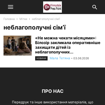
Головна
Мітки
неблагополучні сім’ї
неблагополучні сім’ї
«Не можна чекати місяцями»:
Білозір закликала оперативніше
захищати дітей із
неблагополучних...
Мала Тетяна
-
03.06.2026
НОВИНИ
ПРО НАС
Передрук та інше використання матеріалів, що