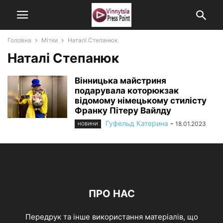
Головна
Мітки
Наталі Степанюк
Наталі Степанюк
Вінницька майстриня
подарувала которюкзак
відомому німецькому стилісту
Франку Пітеру Вайлду
Гуфельд Катерина
-
18.01.2023
НОВИНИ
ПРО НАС
Передрук та інше використання матеріалів, що