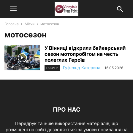
Головна
Мітки
мотосезон
мотосезон
У Вінниці відкрили байкерський
сезон мотопробігом на честь
полеглих Героїв
Гуфельд Катерина
-
16.05.2026
НОВИНИ
ПРО НАС
Передрук та інше використання матеріалів, що
розміщені на сайті дозволяється за умови посилання на