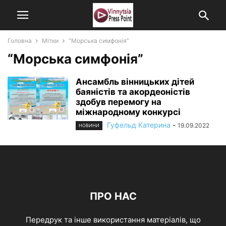
Головна
Мітки
“Морська симфонія”
“Морська симфонія”
Ансамбль вінницьких дітей
баяністів та акордеоністів
здобув перемогу на
міжнародному конкурсі
Гуфельд Катерина
-
19.09.2022
НОВИНИ
ПРО НАС
Передрук та інше використання матеріалів, що