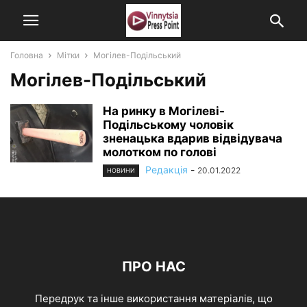
Головна
Мітки
Могілев-Подільський
Могілев-Подільський
На ринку в Могілеві-
Подільському чоловік
зненацька вдарив відвідувача
молотком по голові
Редакція
-
20.01.2022
НОВИНИ
ПРО НАС
Передрук та інше використання матеріалів, що