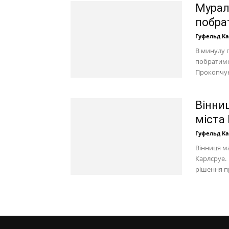
Мурал
побра
Гуфельд К
В минулу 
побратимст
Прокопчук 
Вінни
міста
Гуфельд К
Вінниця м
Карлсруе.
рішення пр