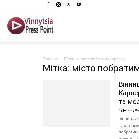
Вінниця
Преспоінт
Головна
Мітки
місто побратим Карлсруе
Мітка: місто побрати
Вінни
Карлср
та ме
Гуфельд К
Вінницька
сучасними 
побратим 
медичну д