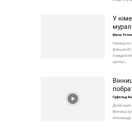
У нім
мурал
Мала Тетя
Німецько-у
флешмоб у
повідомляє
центрі...
Вінниц
побра
Гуфельд К
Делегація
Вінниці зу
міськраду 