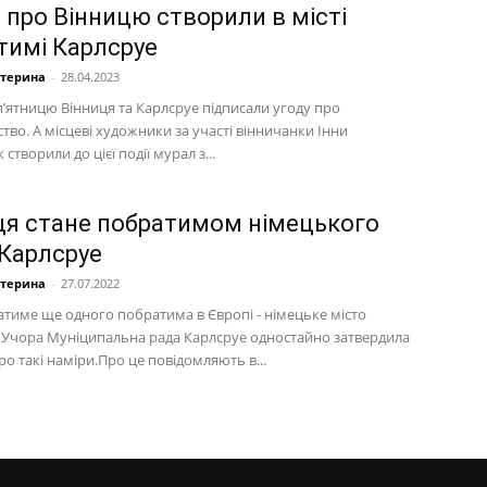
 про Вінницю створили в місті
тимі Карлсруе
атерина
-
28.04.2023
п’ятницю Вінниця та Карлсруе підписали угоду про
во. А місцеві художники за участі вінничанки Інни
створили до цієї події мурал з...
ця стане побратимом німецького
 Карлсруе
атерина
-
27.07.2022
атиме ще одного побратима в Європі - німецьке місто
 Учора Муніципальна рада Карлсруе одностайно затвердила
о такі наміри.Про це повідомляють в...