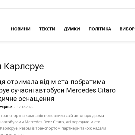
НОВИНИ
ТЕКСТИ
ДУМКИ
ПОЛІТИКА
ВИБО
м Карлсруе
ця отримала від міста-побратима
уе сучасні автобуси Mercedes Citaro
дичне оснащення
атерина
-
12.12.2025
 транспортна компанія поповнила свій автопарк двома
автобусами Mercedes-Benz Citaro, які передало місто-
Карлсруе. Разом із транспортом партнери також надали
опомогу для...