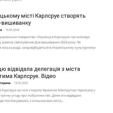
ецькому місті Карлсруе створять
-вишиванку
на
-
16.05.2024
країнське товариство «Українці в Карлсруе» організовує
 рамках святкування Дня вишиванки 2024 року. Як
 міська рада, захід відбудеться в Українському культурному
ю відвідала делегація з міста
тима Карлсруе. Відео
атерина
-
19.05.2023
 з Карслрує на чолі з мером Франком Ментрупом підписала у
стрічну угоду про побратимство. Делегати відвідали
де поспілкувались з очільниками міста...