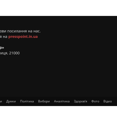
мови посилання на нас.
ня на
presspoint.in.ua
р»
ниця, 21000
ти
Думки
Політика
Вибори
Аналітика
Здоров’я
Фото
Відео