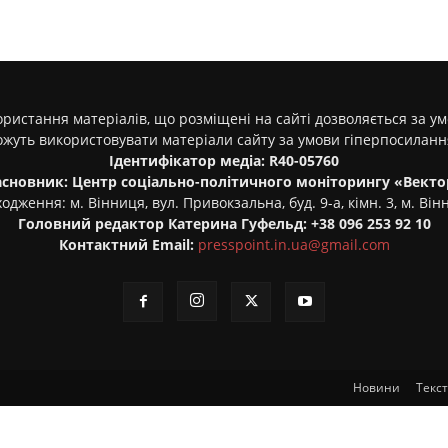
ристання матеріалів, що розміщені на сайті дозволяється за у
ожуть використовувати матеріали сайту за умови гіперпосилан
Ідентифікатор медіа: R40-05760
асновник: Центр соціально-політичного моніторингу «Векто
одження: м. Вінниця, вул. Привокзальна, буд. 9-а, кімн. 3, м. Він
Головний редактор Катерина Гуфельд: +38 096 253 92 10
Контактний Email:
presspoint.in.ua@gmail.com
Новини
Текс