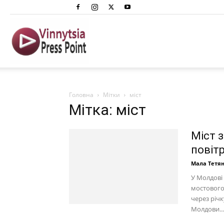
Вінниця
Преспоінт
Головна
Мітки
міст
Мітка: міст
Міст 
повітр
Мала Тетя
У Молдові
мостового
через річк
Молдови...