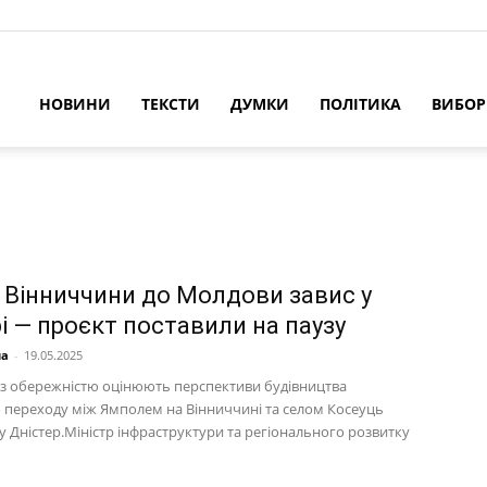
НОВИНИ
ТЕКСТИ
ДУМКИ
ПОЛІТИКА
ВИБО
з Вінниччини до Молдови завис у
і — проєкт поставили на паузу
на
-
19.05.2025
 з обережністю оцінюють перспективи будівництва
 переходу між Ямполем на Вінниччині та селом Косеуць
у Дністер.Міністр інфраструктури та регіонального розвитку