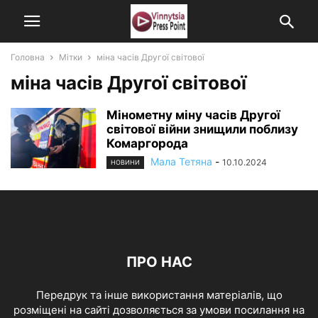
Головна
Мітки
міна часів Другої світової
міна часів Другої світової
Мінометну міну часів Другої
світової війни знищили поблизу
Комаргорода
Мала Тетяна
-
10.10.2024
НОВИНИ
ПРО НАС
Передрук та інше використання матеріалів, що
розміщені на сайті дозволяється за умови посилання на