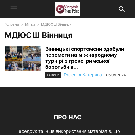
Головна
Мітки
МДЮСШ Вінниця
МДЮСШ Вінниця
Вінницькі спортсмени здобули
перемоги на міжнародному
турнірі з греко-римської
боротьби в...
Гуфельд Катерина
-
06.09.2024
НОВИНИ
ПРО НАС
Передрук та інше використання матеріалів, що