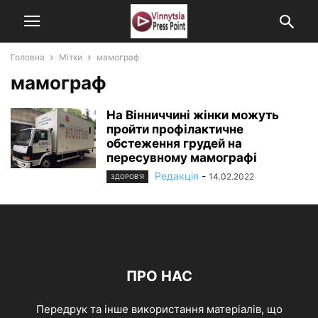
Головна
Мітки
мамограф
мамограф
На Вінниччині жінки можуть
пройти профілактичне
обстеження грудей на
пересувному мамографі
Редакція
-
14.02.2022
ЗДОРОВ'Я
ПРО НАС
Передрук та інше використання матеріалів, що