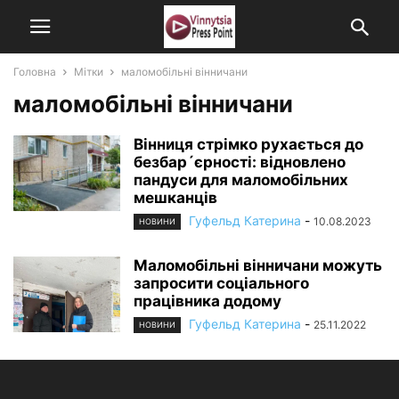
Головна
Мітки
маломобільні вінничани
маломобільні вінничани
Вінниця стрімко рухається до
безбар´єрності: відновлено
пандуси для маломобільних
мешканців
Гуфельд Катерина
-
10.08.2023
НОВИНИ
Маломобільні вінничани можуть
запросити соціального
працівника додому
Гуфельд Катерина
-
25.11.2022
НОВИНИ