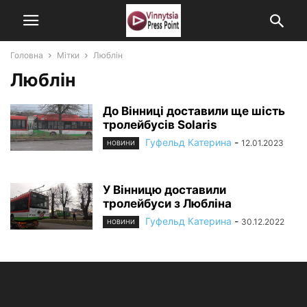
Головна
Мітки
Люблін
Люблін
До Вінниці доставили ще шість
тролейбусів Solaris
Гуфельд Катерина
-
12.01.2023
НОВИНИ
У Вінницю доставили
тролейбуси з Любліна
Гуфельд Катерина
-
30.12.2022
НОВИНИ