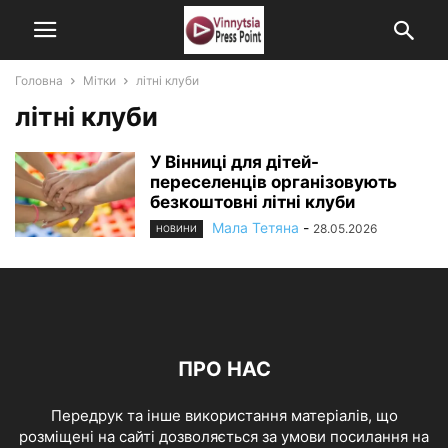
Головна
Мітки
літні клуби
літні клуби
У Вінниці для дітей-
переселенців організовують
безкоштовні літні клуби
Мала Тетяна
-
28.05.2026
НОВИНИ
ПРО НАС
Передрук та інше використання матеріалів, що
розміщені на сайті дозволяється за умови посилання на