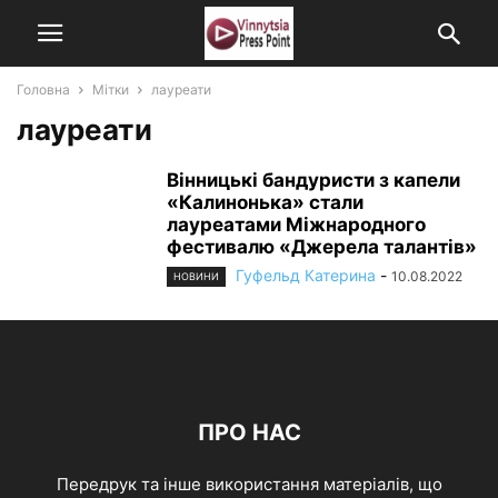
Головна
Мітки
лауреати
лауреати
Вінницькі бандуристи з капели
«Калинонька» стали
лауреатами Міжнародного
фестивалю «Джерела талантів»
Гуфельд Катерина
-
10.08.2022
НОВИНИ
ПРО НАС
Передрук та інше використання матеріалів, що