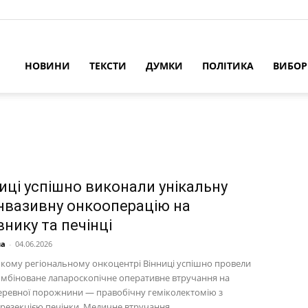
НОВИНИ
ТЕКСТИ
ДУМКИ
ПОЛІТИКА
ВИБО
ниці успішно виконали унікальну
нвазивну онкооперацію на
нику та печінці
на
-
04.06.2026
ькому регіональному онкоцентрі Вінниці успішно провели
омбіноване лапароскопічне оперативне втручання на
еревної порожнини — правобічну геміколектомію з
резекцією печінки. Медичне втручання...