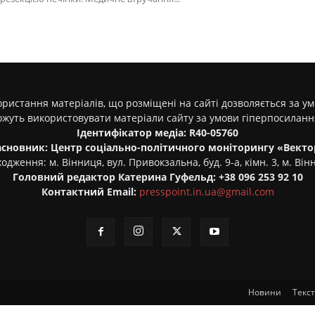
ристання матеріалів, що розміщені на сайті дозволяється за у
ожуть використовувати матеріали сайту за умови гіперпосилан
Ідентифікатор медіа: R40-05760
асновник: Центр соціально-політичного моніторингу «Векто
одження: м. Вінниця, вул. Привокзальна, буд. 9-а, кімн. 3, м. Він
Головний редактор Катерина Гуфельд: +38 096 253 92 10
Контактний Email:
presspoint.in.ua@gmail.com
Новини
Текс