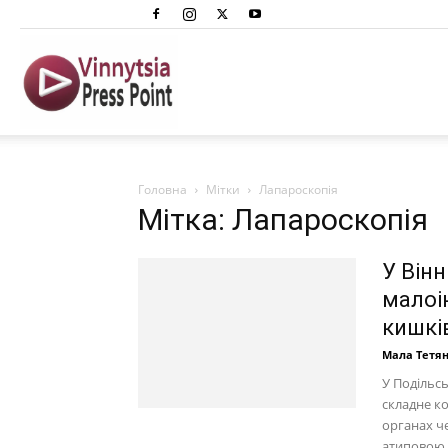
Вінниця
Преспоінт
Головна
Мітки
Лапароскопія
Мітка: Лапароскопія
У Він
малоі
кишків
Мала Тетя
У Подільс
складне к
органах ч
атиповою 