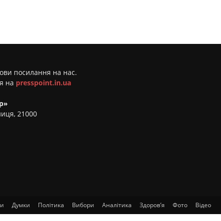
мови посилання на нас.
ня на
presspoint.in.ua
р»
ниця, 21000
ти
Думки
Політика
Вибори
Аналітика
Здоров’я
Фото
Відео