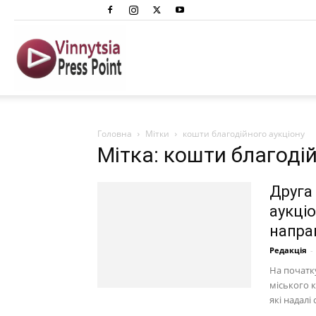
Вінниця
Преспоінт
Головна
Мітки
кошти благодійного аукціону
Мітка: кошти благоді
Друга
аукціо
напра
Редакція
-
На початку
міського к
які надалі