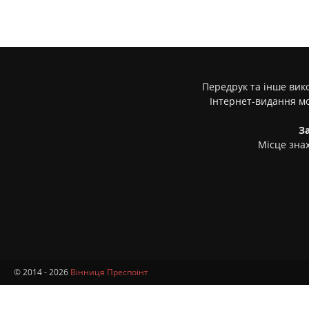
Передрук та інше вико
Інтернет-видання м
З
Місце знах
© 2014 - 2026
Вінниця Преспоінт