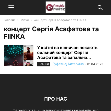
Головна
Мітки
концерт Сергія Асафатова та FIINKA
концерт Сергія Асафатова та
FIINKA
У квітні на вінничан чекають
сольний концерт Сергія
Асафатова та запальна...
Гуфельд Катерина
-
01.04.2023
НОВИНИ
ПРО НАС
Передрук та інше використання матеріалів, що