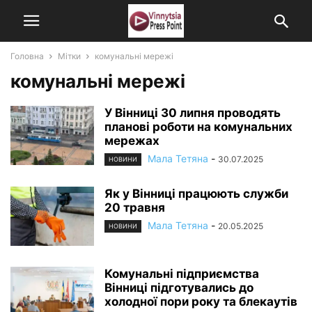
Головна
Мітки
комунальні мережі
комунальні мережі
У Вінниці 30 липня проводять
планові роботи на комунальних
мережах
Мала Тетяна
-
30.07.2025
НОВИНИ
Як у Вінниці працюють служби
20 травня
Мала Тетяна
-
20.05.2025
НОВИНИ
Комунальні підприємства
Вінниці підготувались до
холодної пори року та блекаутів