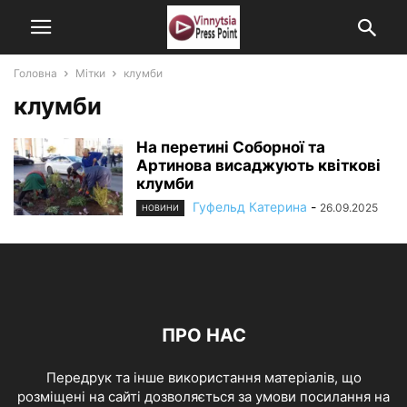
Головна
Мітки
клумби
клумби
На перетині Соборної та
Артинова висаджують квіткові
клумби
Гуфельд Катерина
-
26.09.2025
НОВИНИ
ПРО НАС
Передрук та інше використання матеріалів, що
розміщені на сайті дозволяється за умови посилання на