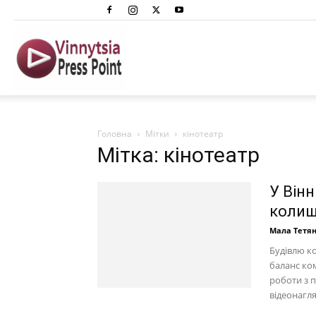
Вінниця
Преспоінт
Головна
Мітки
кінотеатр
Мітка: кінотеатр
У Він
колиш
Мала Тетя
Будівлю к
баланс ко
роботи з 
відеонагляд