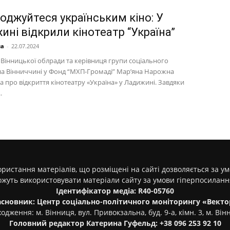
оджуйтеся українським кіно: У
ні відкрили кінотеатр “Україна”
на
-
22.07.2024
 Вінницької облради та керівниця групи соціального
на Вінниччині у Фонд “МХП-Громаді” Мар’яна Нарожна
 про відкриття кінотеатру «Україна» у Ладижині. Завдяки
.
ристання матеріалів, що розміщені на сайті дозволяється за у
ожуть використовувати матеріали сайту за умови гіперпосилан
Ідентифікатор медіа: R40-05760
асновник: Центр соціально-політичного моніторингу «Векто
одження: м. Вінниця, вул. Привокзальна, буд. 9-а, кімн. 3, м. Він
Головний редактор Катерина Гуфельд: +38 096 253 92 10