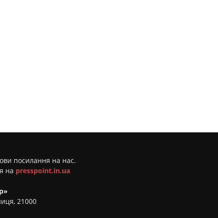
мови посилання на нас.
ня на
presspoint.in.ua
р»
ниця, 21000