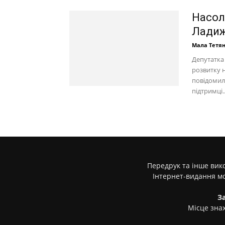
Насол
Ладижи
Мала Тетя
Депутатка
розвитку 
повідомила
підтримці..
Передрук та інше вико
Інтернет-видання м
З
Місце знах