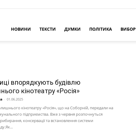
НОВИНИ
ТЕКСТИ
ДУМКИ
ПОЛІТИКА
ВИБО
ниці впорядкують будівлю
нього кінотеатру «Росія»
на
-
01.06.2025
олишнього кінотеатру «Росія», що на Соборній, передали на
мунального підприємства. Вже з червня розпочнуться
прибирання, консервації та встановлення системи
у.Як...