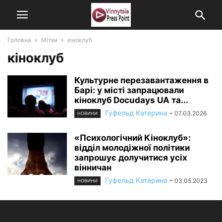
Головна
Мітки
кіноклуб
кіноклуб
Культурне перезавантаження в
Барі: у місті запрацювали
кіноклуб Docudays UA та...
Гуфельд Катерина
-
07.03.2026
НОВИНИ
«Психологічний Кіноклуб»:
відділ молодіжної політики
запрошує долучитися усіх
вінничан
Гуфельд Катерина
-
03.05.2023
НОВИНИ