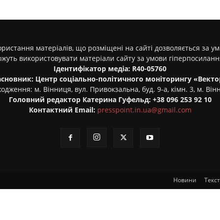
ристання матеріалів, що розміщені на сайті дозволяється за у
ожуть використовувати матеріали сайту за умови гіперпосилан
Ідентифікатор медіа: R40-05760
асновник: Центр соціально-політичного моніторингу «Векто
одження: м. Вінниця, вул. Привокзальна, буд. 9-а, кімн. 3, м. Він
Головний редактор Катерина Гуфельд: +38 096 253 92 10
Контактний Email:
presspoint.in.ua@gmail.com
Новини
Текс