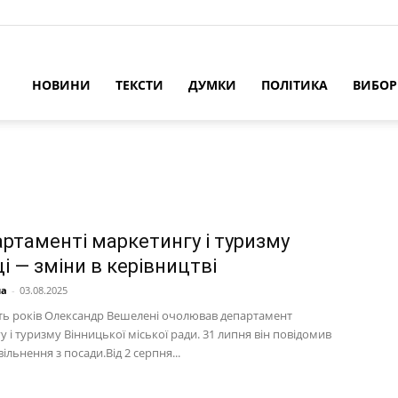
НОВИНИ
ТЕКСТИ
ДУМКИ
ПОЛІТИКА
ВИБО
артаменті маркетингу і туризму
і — зміни в керівництві
на
-
03.08.2025
ть років Олександр Вешелені очолював департамент
 і туризму Вінницької міської ради. 31 липня він повідомив
вільнення з посади.Від 2 серпня...