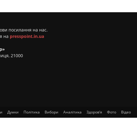
мови посилання на нас.
ня на
presspoint.in.ua
р»
ниця, 21000
ти
Думки
Політика
Вибори
Аналітика
Здоров’я
Фото
Відео