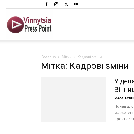
Вінниця
Преспоінт
Головна
Мітки
Кадрові зміни
Мітка: Кадрові зміни
У деп
Вінниц
Мала Тетя
Понад шіс
маркетингу
про своє з