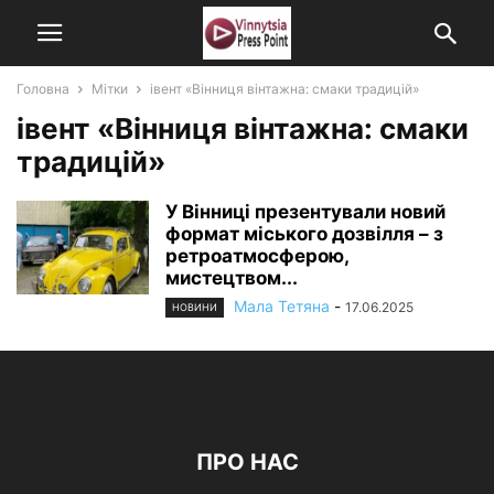
Головна
Мітки
івент «Вінниця вінтажна: смаки традицій»
івент «Вінниця вінтажна: смаки
традицій»
У Вінниці презентували новий
формат міського дозвілля – з
ретроатмосферою,
мистецтвом...
Мала Тетяна
-
17.06.2025
НОВИНИ
ПРО НАС