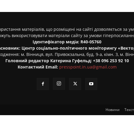
ристання матеріалів, що розміщені на сайті дозволяється за у
ожуть використовувати матеріали сайту за умови гіперпосилан
Ідентифікатор медіа: R40-05760
асновник: Центр соціально-політичного моніторингу «Векто
одження: м. Вінниця, вул. Привокзальна, буд. 9-а, кімн. 3, м. Він
Головний редактор Катерина Гуфельд: +38 096 253 92 10
Контактний Email:
presspoint.in.ua@gmail.com
Новини
Текс