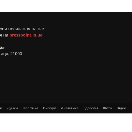
мови посилання на нас.
ня на
presspoint.in.ua
р»
ниця, 21000
ти
Думки
Політика
Вибори
Аналітика
Здоров’я
Фото
Відео