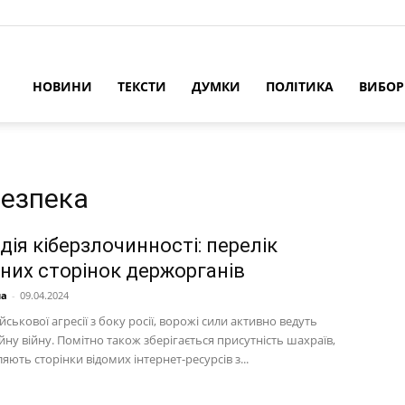
НОВИНИ
ТЕКСТИ
ДУМКИ
ПОЛІТИКА
ВИБО
безпека
ія кіберзлочинності: перелік
йних сторінок держорганів
на
-
09.04.2024
ійськової агресії з боку росії, ворожі сили активно ведуть
ну війну. Помітно також зберігається присутність шахраїв,
ляють сторінки відомих інтернет-ресурсів з...