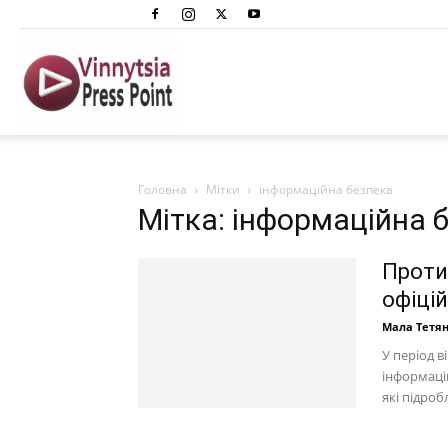
Вінниця
Преспоінт
Головна
Мітки
інформаційна безпека
Мітка: інформаційна 
Протид
офіці
Мала Тетя
У період в
інформацій
які підроб