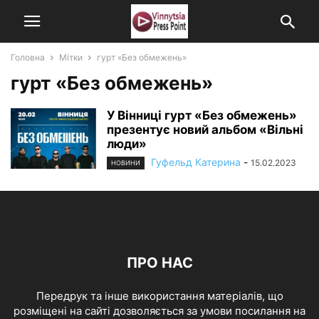
Головна
Мітки
гурт «Без обмежень»
гурт «Без обмежень»
У Вінниці гурт «Без обмежень»
презентує новий альбом «Вільні
люди»
Гуфельд Катерина
-
15.02.2023
НОВИНИ
ПРО НАС
Передрук та інше використання матеріалів, що
розміщені на сайті дозволяється за умови посилання на