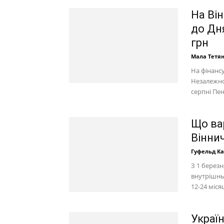
На Він
до Дн
грн
Мала Тетя
На фінанс
Незалежнос
серпні Пен
Що ва
Вінни
Гуфельд К
З 1 берез
внутрішнь
12-24 міся
Україн