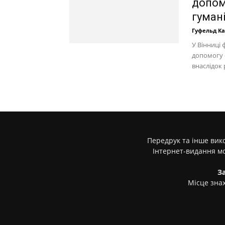
допом
гумані
Гуфельд К
У Вінниці
допомогу 
внаслідок 
Передрук та інше вико
Інтернет-видання м
З
Місце знах