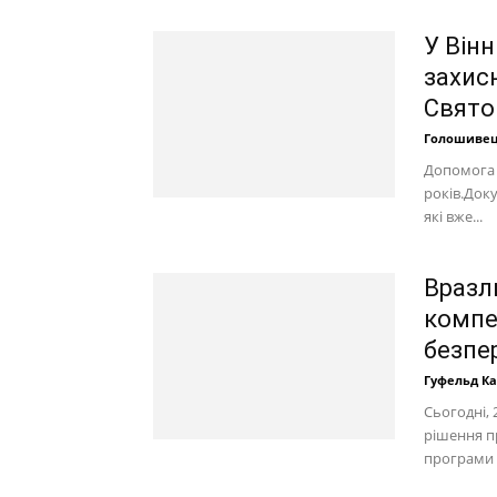
У Вінн
захис
Свято
Голошивец
Допомога 
років.Доку
які вже...
Вразл
компе
безпе
Гуфельд К
Сьогодні, 
рішення п
програми «