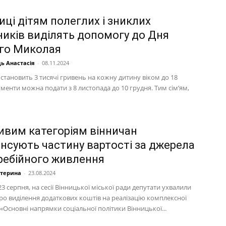
иці дітям полеглих і зниклих
ників виділять допомогу до Дня
го Миколая
ь Анастасія
-
08.11.2024
становить 3 тисячі гривень на кожну дитину віком до 18
менти можна подати з 8 листопада до 10 грудня. Тим сім’ям,
ивим категоріям вінничан
нсують частину вартості за джерела
ребійного живлення
атерина
-
23.08.2024
23 серпня, на сесії Вінницької міської ради депутати ухвалили
ро виділення додаткових коштів на реалізацію комплексної
Основні напрямки соціальної політики Вінницької...