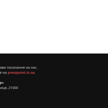
мови посилання на нас.
ня на
presspoint.in.ua
р»
ниця, 21000