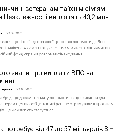
ниччині ветеранам та їхнім сім’ям
я Незалежності виплатять 43,2 млн
на
-
22.08.2024
ування щорічної одноразової грошової допомоги до Дня
ті виділено 43,2 млн грн для 39 тисяч жителів Вінниччини.У
сійний фонд України розпочав фінансування...
рто знати про виплати ВПО на
ччині
атерина
-
22.03.2024
ня Уряд продовжив виплату допомоги на проживання для
о переміщених осіб (ВПО), які раніше отримували її протягом
ців. Ця можливість стосується...
а потребує від 47 до 57 мільярдів $ –