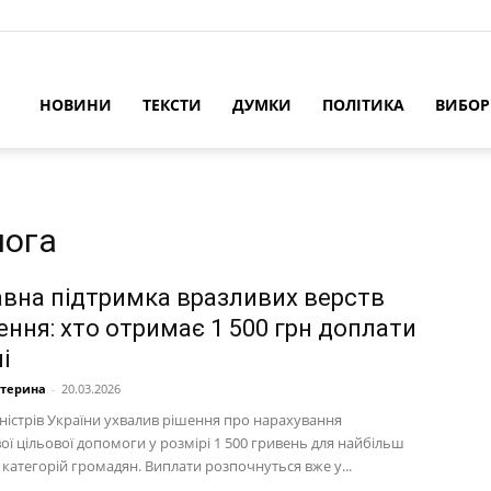
НОВИНИ
ТЕКСТИ
ДУМКИ
ПОЛІТИКА
ВИБО
мога
вна підтримка вразливих верств
ення: хто отримає 1 500 грн доплати
і
атерина
-
20.03.2026
іністрів України ухвалив рішення про нарахування
ї цільової допомоги у розмірі 1 500 гривень для найбільш
категорій громадян. Виплати розпочнуться вже у...