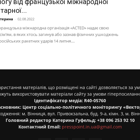
огу від французької міжнародної
тарної...
атерина
-
02.08.2022
 французька міжнародна організація «ACTED» надає свою
сім’ям, в яких хтось загинув або зазнав фізичних ушкоджень
російських ракетних ударів 14 липня....
ристання матеріалів, що розміщені на сайті дозволяється за у
ожуть використовувати матеріали сайту за умови гіперпосилан
Ідентифікатор медіа: R40-05760
асновник: Центр соціально-політичного моніторингу «Векто
одження: м. Вінниця, вул. Привокзальна, буд. 9-а, кімн. 3, м. Він
Головний редактор Катерина Гуфельд: +38 096 253 92 10
Контактний Email:
presspoint.in.ua@gmail.com