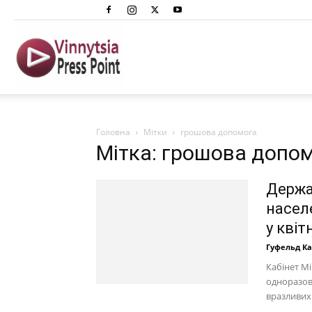
Вінниця
Преспоінт
Головна
Мітки
грошова допомога
Мітка: грошова допо
Держа
насел
у квітн
Гуфельд К
Кабінет М
одноразово
вразливих 