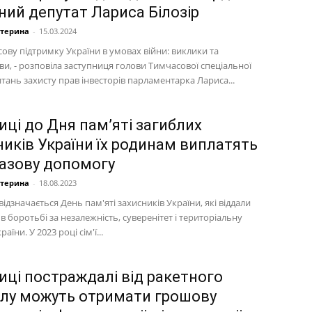
ний депутат Лариса Білозір
атерина
-
15.03.2024
ову підтримку України в умовах війни: виклики та
и, - розповіла заступниця голови Тимчасової спеціальної
питань захисту прав інвесторів парламентарка Лариса...
иці до Дня пам’яті загиблих
ників України їх родинам виплатять
азову допомогу
атерина
-
18.08.2023
відзначається День пам'яті захисників України, які віддали
 в боротьбі за незалежність, суверенітет і територіальну
раїни. У 2023 році сім'ї...
ниці постраждалі від ракетного
ілу можуть отримати грошову