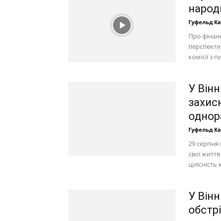
народ
Гуфельд К
Про фінанс
перспектив
комісії з 
У Вінн
захис
однор
Гуфельд К
29 серпня 
свої життя
цілісність к
У Він
обстр