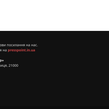
мови посилання на нас.
ня на
presspoint.in.ua
р»
ниця, 21000