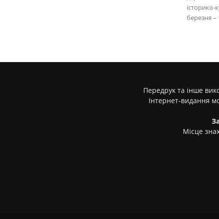
історико-
березня – 1
Передрук та інше вико
Інтернет-видання м
З
Місце знах