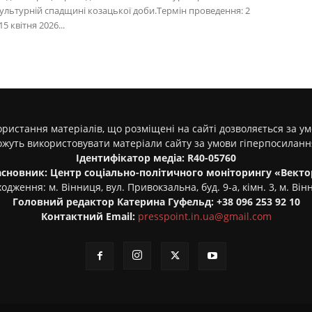
культурній спадщині козацької доби.Термін проведення: 2
5 квітня 2026...
ристання матеріалів, що розміщені на сайті дозволяється за у
ожуть використовувати матеріали сайту за умови гіперпосилан
Ідентифікатор медіа: R40-05760
асновник: Центр соціально-політичного моніторингу «Векто
одження: м. Вінниця, вул. Привокзальна, буд. 9-а, кімн. 3, м. Він
Головний редактор Катерина Гуфельд: +38 096 253 92 10
Контактний Email:
presspoint.in.ua@gmail.com