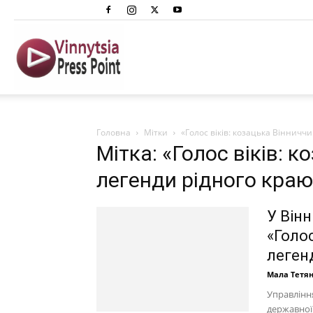
Вінниця
Преспоінт
Головна
Мітки
«Голос віків: козацька Вінничч
Мітка: «Голос віків: 
легенди рідного краю
У Вінн
«Голос
леген
Мала Тетя
Управління
державної