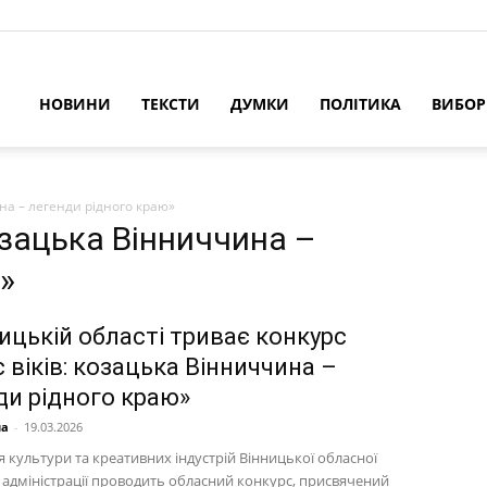
НОВИНИ
ТЕКСТИ
ДУМКИ
ПОЛІТИКА
ВИБО
ина – легенди рідного краю»
козацька Вінниччина –
»
ицькій області триває конкурс
 віків: козацька Вінниччина –
ди рідного краю»
на
-
19.03.2026
 культури та креативних індустрій Вінницької обласної
 адміністрації проводить обласний конкурс, присвячений