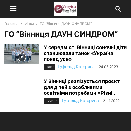
Головна
Мітки
ГО “Вінниця ДАУН СИНДРОМ”
ГО “Вінниця ДАУН СИНДРОМ”
У середмісті Вінниці сонячні діти
станцювали танок «Україна
понад усе»
Гуфельд Катерина
-
24.05.2023
ВІДЕО
У Вінниці реалізується проєкт
для дітей з особливими
освітніми потребами «Різні...
Гуфельд Катерина
-
21.11.2022
НОВИНИ