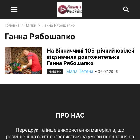
Головна
Мітки
Ганна Рябошапко
Ганна Рябошапко
На Вінниччині 105-річний ювілей
відзначила довгожителька
Ганна Рябошапко
Мала Тетяна
-
06.07.2026
НОВИНИ
ПРО НАС
Передрук та інше використання матеріалів, що
розміщені на сайті дозволяється за умови посилання на