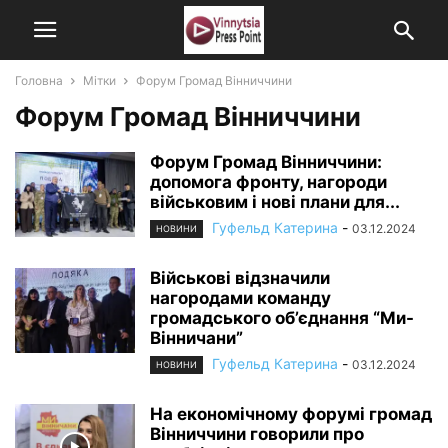
Головна
Мітки
Форум Громад Вінниччини
Форум Громад Вінниччини
Форум Громад Вінниччини:
допомога фронту, нагороди
військовим і нові плани для...
Гуфельд Катерина
-
03.12.2024
НОВИНИ
Військові відзначили
нагородами команду
громадського об’єднання “Ми-
Вінничани”
Гуфельд Катерина
-
03.12.2024
НОВИНИ
На економічному форумі громад
Вінниччини говорили про