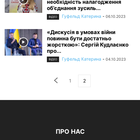
необхідність налагодження
об’єднання зусиль...
Гуфельд Катерина
-
06.10.2023
ВІДЕО
«Дискусія в умовах війни
повинна бути достатньо
жорсткою»: Сергій Кудлаєнко
про...
Гуфельд Катерина
-
04.10.2023
ВІДЕО
1
2
ПРО НАС