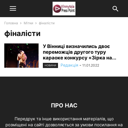
Головна
Мітки
фіналісти
фіналісти
У Вінниці визначились двоє
переможців другого туру
караоке конкурсу «Зірка на...
Редакція
-
11.01.2022
НОВИНИ
ПРО НАС
Передрук та інше використання матеріалів, що
розміщені на сайті дозволяється за умови посилання на