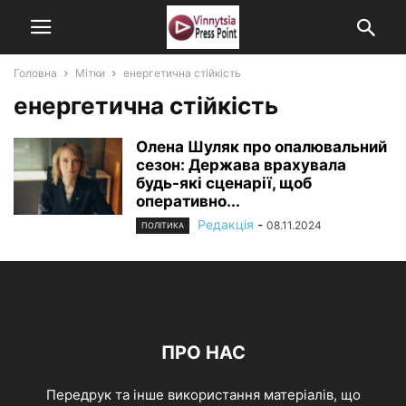
Головна
Мітки
енергетична стійкість
енергетична стійкість
Олена Шуляк про опалювальний
сезон: Держава врахувала
будь-які сценарії, щоб
оперативно...
Редакція
-
08.11.2024
ПОЛІТИКА
ПРО НАС
Передрук та інше використання матеріалів, що