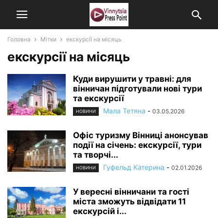
Головна
Мітки
екскурсії на місяць
екскурсії на місяць
Куди вирушити у травні: для
вінничан підготували нові тури
та екскурсії
Мала Тетяна
-
03.05.2026
НОВИНИ
Офіс туризму Вінниці анонсував
події на січень: екскурсії, тури
та творчі...
Гуфельд Катерина
-
02.01.2026
НОВИНИ
У вересні вінничани та гості
міста зможуть відвідати 11
екскурсій і...