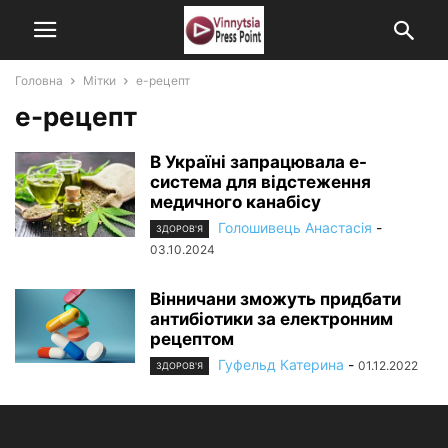
Головна
Мітки
е-рецепт
е-рецепт
В Україні запрацювала е-
система для відстеження
медичного канабісу
Голошивець Анастасія
-
ЗДОРОВ'Я
03.10.2024
Вінничани зможуть придбати
антибіотики за електронним
рецептом
Гуфельд Катерина
-
01.12.2022
ЗДОРОВ'Я