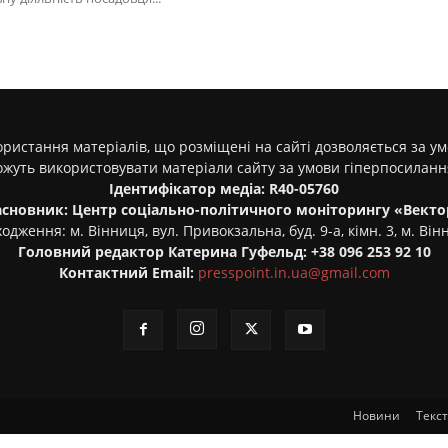
ристання матеріалів, що розміщені на сайті дозволяється за у
ожуть використовувати матеріали сайту за умови гіперпосилан
Ідентифікатор медіа: R40-05760
асновник: Центр соціально-політичного моніторингу «Векто
одження: м. Вінниця, вул. Привокзальна, буд. 9-а, кімн. 3, м. Він
Головний редактор Катерина Гуфельд: +38 096 253 92 10
Контактний Email:
presspoint.in.ua@gmail.com
Новини
Текс