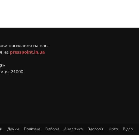
мови посилання на нас.
ня на
presspoint.in.ua
р»
ниця, 21000
ти
Думки
Політика
Вибори
Аналітика
Здоров’я
Фото
Відео