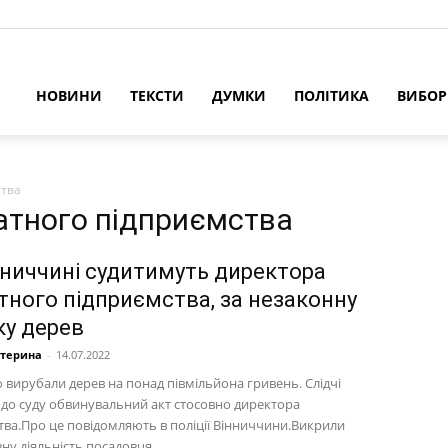
НОВИНИ
ТЕКСТИ
ДУМКИ
ПОЛІТИКА
ВИБО
ства
атного підприємства
нниччині судитимуть директора
тного підприємства, за незаконну
ку дерев
атерина
-
14.07.2022
 вирубали дерев на понад півмільйона гривень. Слідчі
 до суду обвинувальний акт стосовно директора
тва.Про це повідомляють в поліції Вінниччини.Викрили
у діяльність посадовця...