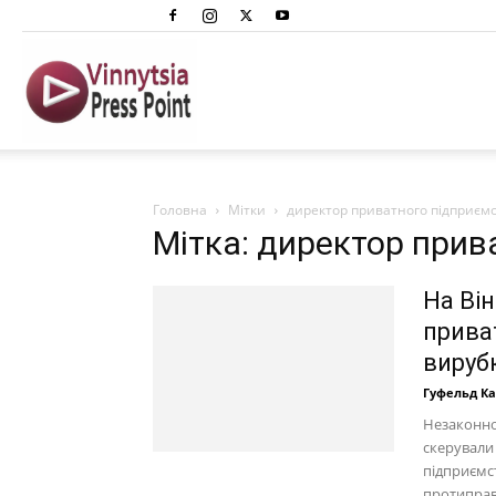
Вінниця
Преспоінт
Головна
Мітки
директор приватного підприєм
Мітка: директор прив
На Ві
прива
вируб
Гуфельд К
Незаконно
скерували
підприємс
протиправн