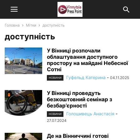
Головна
Мітки
доступність
доступність
У Вінниці розпочали
облаштування доступного
простору на майдані Небесної
Сотні
Гуфельд Катерина
-
04.11.2025
НОВИНИ
У Вінниці проведуть
безкоштовний семінар з
безбар’єрності
Голошивець Анастасія
-
НОВИНИ
27.07.2024
Де на Вінниччині готові