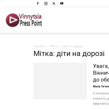
Вінниця
Преспоінт
Головна
Мітки
діти на дорозі
Мітка: діти на дорозі
Увага,
Вінни
до об
Мала Тетя
З початко
кількість 
звертається