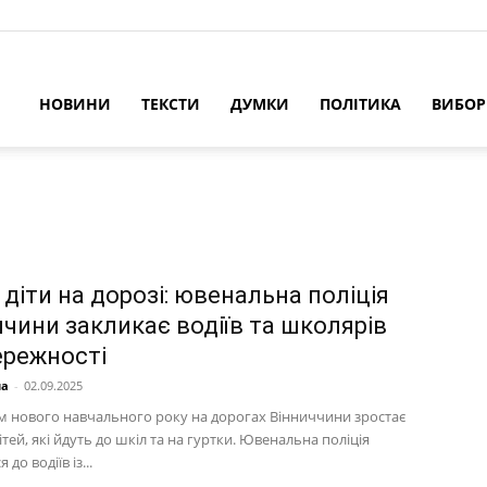
НОВИНИ
ТЕКСТИ
ДУМКИ
ПОЛІТИКА
ВИБО
 діти на дорозі: ювенальна поліція
ччини закликає водіїв та школярів
ережності
на
-
02.09.2025
м нового навчального року на дорогах Вінниччини зростає
дітей, які йдуть до шкіл та на гуртки. Ювенальна поліція
 до водіїв із...