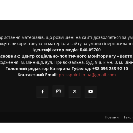
ристання матеріалів, що розміщені на сайті дозволяється за у
ожуть використовувати матеріали сайту за умови гіперпосилан
Ідентифікатор медіа: R40-05760
асновник: Центр соціально-політичного моніторингу «Векто
одження: м. Вінниця, вул. Привокзальна, буд. 9-а, кімн. 3, м. Він
Головний редактор Катерина Гуфельд: +38 096 253 92 10
Контактний Email:
presspoint.in.ua@gmail.com
Новини
Текс