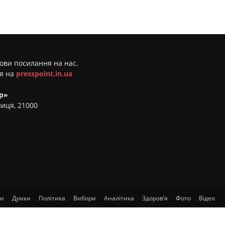
мови посилання на нас.
ня на
presspoint.in.ua
р»
ниця, 21000
ти
Думки
Політика
Вибори
Аналітика
Здоров’я
Фото
Відео