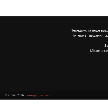
Передрук та інше вико
Інтернет-видання м
З
Місце знах
© 2014 - 2026
Вінниця Преспоінт