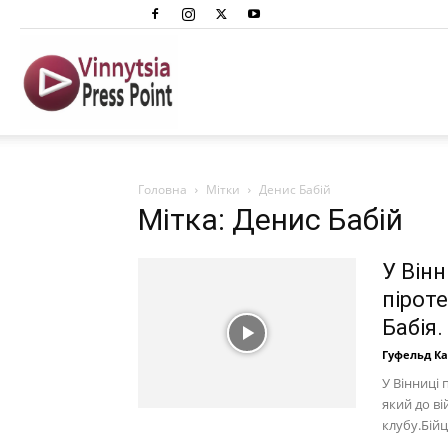
Вінниця
Преспоінт
Головна
Мітки
Денис Бабій
Мітка: Денис Бабій
У Він
пірот
Бабія.
Гуфельд К
У Вінниці
який до в
клубу.Бійц