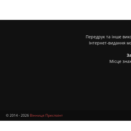
Передрук та інше вико
Інтернет-видання м
З
Місце знах
© 2014 - 2026
Вінниця Преспоінт