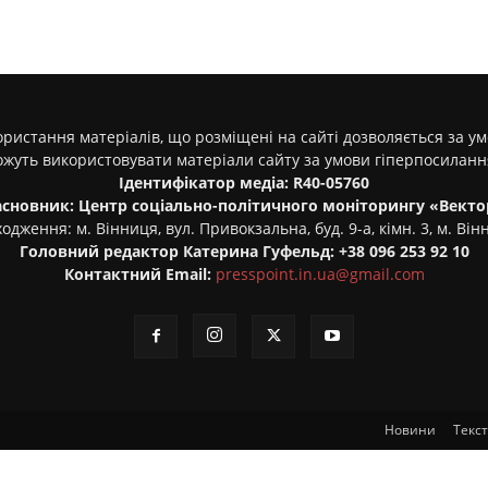
ристання матеріалів, що розміщені на сайті дозволяється за у
ожуть використовувати матеріали сайту за умови гіперпосилан
Ідентифікатор медіа: R40-05760
асновник: Центр соціально-політичного моніторингу «Векто
одження: м. Вінниця, вул. Привокзальна, буд. 9-а, кімн. 3, м. Він
Головний редактор Катерина Гуфельд: +38 096 253 92 10
Контактний Email:
presspoint.in.ua@gmail.com
Новини
Текс