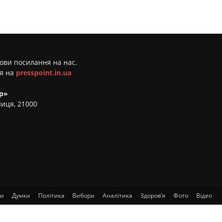
мови посилання на нас.
ня на
presspoint.in.ua
р»
ниця, 21000
ти
Думки
Політика
Вибори
Аналітика
Здоров’я
Фото
Відео