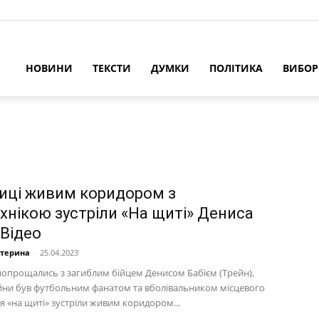
НОВИНИ
ТЕКСТИ
ДУМКИ
ПОЛІТИКА
ВИБО
ниці живим коридором з
ехнікою зустріли «На щиті» Дениса
 Відео
атерина
-
25.04.2023
 попрощались з загиблим бійцем Денисом Бабієм (Трейн),
ійни був футбольним фанатом та вболівальником місцевого
я «на щиті» зустріли живим коридором...