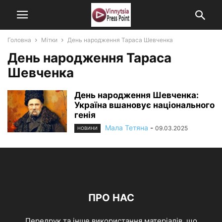
Головна
Мітки
День народження Тараса Шевченка
День народження Тараса
Шевченка
День народження Шевченка:
Україна вшановує національного
генія
Мала Тетяна
-
09.03.2025
НОВИНИ
ПРО НАС
Передрук та інше використання матеріалів, що