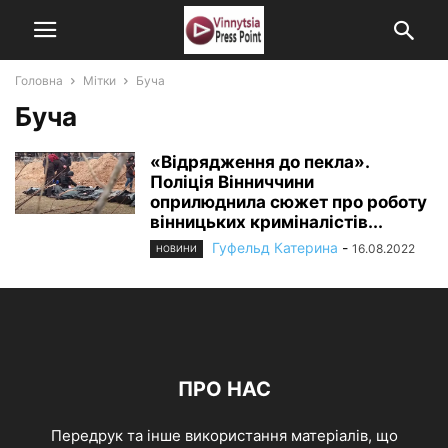
Головна
Мітки
Буча
Буча
«Відрядження до пекла».
Поліція Вінниччини
оприлюднила сюжет про роботу
вінницьких криміналістів...
Гуфельд Катерина
-
16.08.2022
НОВИНИ
ПРО НАС
Передрук та інше використання матеріалів, що