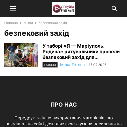
Головна
Мітки
безпековий захід
безпековий захід
У таборі «Я — Маріуполь.
Родина» рятувальники провели
безпековий захід для...
Мала Тетяна
-
16.07.2025
НОВИНИ
ПРО НАС
Передрук та інше використання матеріалів, що
розміщені на сайті дозволяється за умови посилання на