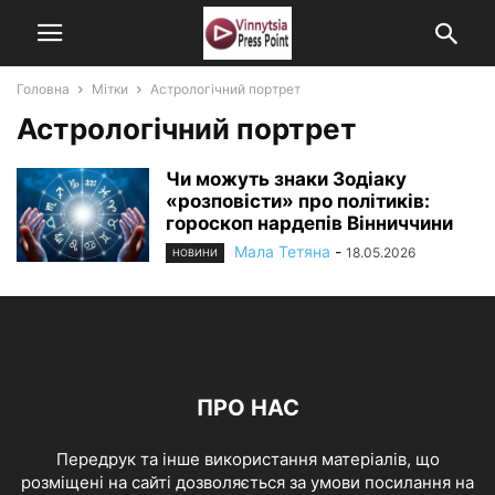
Головна
Мітки
Астрологічний портрет
Астрологічний портрет
Чи можуть знаки Зодіаку
«розповісти» про політиків:
гороскоп нардепів Вінниччини
Мала Тетяна
-
18.05.2026
НОВИНИ
ПРО НАС
Передрук та інше використання матеріалів, що
розміщені на сайті дозволяється за умови посилання на