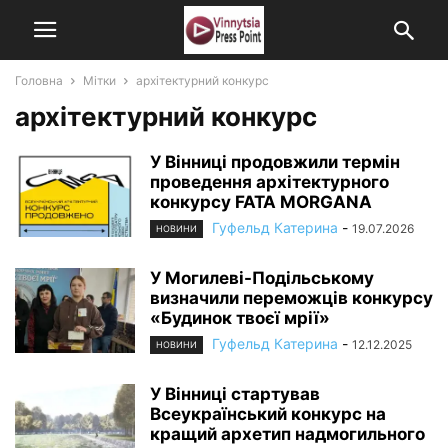
Головна
Мітки
архітектурний конкурс
архітектурний конкурс
У Вінниці продовжили термін
проведення архітектурного
конкурсу FATA MORGANA
Гуфельд Катерина
-
19.07.2026
НОВИНИ
У Могилеві-Подільському
визначили переможців конкурсу
«Будинок твоєї мрії»
Гуфельд Катерина
-
12.12.2025
НОВИНИ
У Вінниці стартував
Всеукраїнський конкурс на
кращий архетип надмогильного