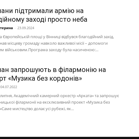
чани підтримали армію на
дійному заході просто неба
атерина
-
23.09.2024
а Європейській площі у Вінниці відбувся благодійний захід,
нав місцеву громаду навколо важливої місії – допомоги
им військовим.Програма заходу була насиченою:...
чан запрошують в філармонію на
рт «Музика без кордонів»
04.07.2022
5 липня, Академічний камерний оркестр «Арката» та запрошує
нницької філармонії на ексклюзивний проект «Музика без
«Саме мистецтво долає усі рубежі, як...