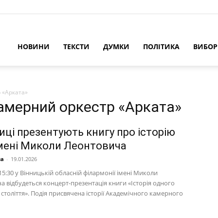
НОВИНИ
ТЕКСТИ
ДУМКИ
ПОЛІТИКА
ВИБО
 «Арката»
камерний оркестр «Арката»
иці презентують книгу про історію
імені Миколи Леонтовича
на
-
19.01.2026
 15:30 у Вінницькій обласній філармонії імені Миколи
а відбудеться концерт-презентація книги «Історія одного
 століття». Подія присвячена історії Академічного камерного