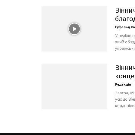
Вінни
благо
Гуфельд К
У неділю н
який об'єд
українськ
Вінни
конце
Редакція
-
Завтра, 0
усіх до Ві
кордонів».