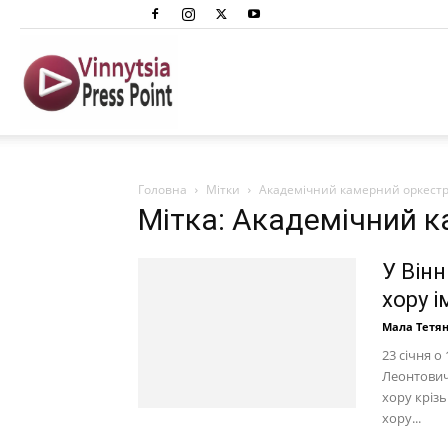
Вінниця
Преспоінт
Головна
Мітки
Академічний камерний оркестр
Мітка: Академічний 
У Вінн
хору 
Мала Тетя
23 січня о
Леонтович
хору крізь
хору...