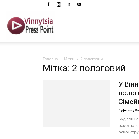
Вінниця
Преспоінт
Головна
Мітки
2 пологовий
Мітка: 2 пологовий
У Він
полог
Сімей
Гуфельд К
Будівля на
ракетного
реконстру