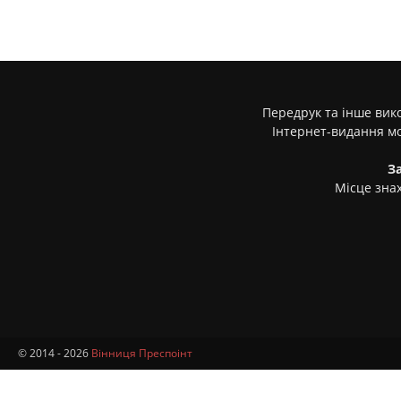
Передрук та інше вико
Інтернет-видання м
З
Місце знах
© 2014 - 2026
Вінниця Преспоінт