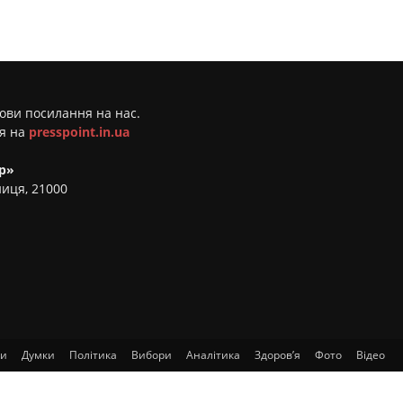
мови посилання на нас.
ня на
presspoint.in.ua
р»
ниця, 21000
ти
Думки
Політика
Вибори
Аналітика
Здоров’я
Фото
Відео