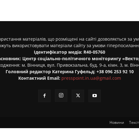
ристання матеріалів, що розміщені на сайті дозволяється за у
ожуть використовувати матеріали сайту за умови гіперпосилан
Ідентифікатор медіа: R40-05760
асновник: Центр соціально-політичного моніторингу «Векто
одження: м. Вінниця, вул. Привокзальна, буд. 9-а, кімн. 3, м. Він
Головний редактор Катерина Гуфельд: +38 096 253 92 10
Контактний Email:
presspoint.in.ua@gmail.com
Новини
Текс