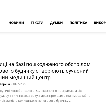
НОВИНИ
ТЕКСТИ
ДУМКИ
ПОЛІТИКА
ВИБО
ниці на базі пошкодженого обстрілом
ового будинку створюють сучасний
ний медичний центр
атерина
-
01.05.2026
 вулиці Коцюбинського, 50, яка значно постраждала від
 удару 14 липня 2022 року, наразі проходить етап масштабної
кції. Замість колишнього пологового будинку...