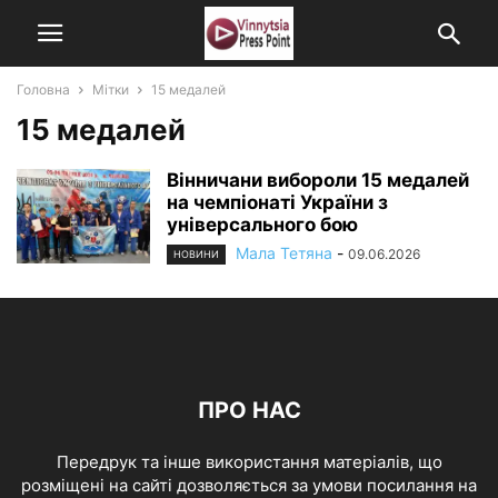
Головна
Мітки
15 медалей
15 медалей
Вінничани вибороли 15 медалей
на чемпіонаті України з
універсального бою
Мала Тетяна
-
09.06.2026
НОВИНИ
ПРО НАС
Передрук та інше використання матеріалів, що
розміщені на сайті дозволяється за умови посилання на