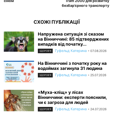
сіном
Tram 2000 для розвитку
безбар’єрного транспорту
СХОЖІ ПУБЛІКАЦІЇ
Напружена ситуація зі сказом
на Вінниччині: 85 підтверджених
випадків від початку...
Гуфельд Катерина
-
07.08.2026
ЗДОРОВ'Я
На Вінниччині з початку року на
водоймах загинула 31 людина
Гуфельд Катерина
-
25.07.2026
ЗДОРОВ'Я
«Муха-кліщ» у лісах
Вінниччини: експерти пояснили,
чи є загроза для людей
Гуфельд Катерина
-
24.07.2026
ЗДОРОВ'Я