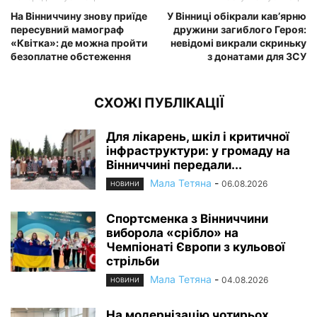
На Вінниччину знову приїде
У Вінниці обікрали кав’ярню
пересувний мамограф
дружини загиблого Героя:
«Квітка»: де можна пройти
невідомі викрали скриньку
безоплатне обстеження
з донатами для ЗСУ
СХОЖІ ПУБЛІКАЦІЇ
Для лікарень, шкіл і критичної
інфраструктури: у громаду на
Вінниччині передали...
Мала Тетяна
-
06.08.2026
НОВИНИ
Спортсменка з Вінниччини
виборола «срібло» на
Чемпіонаті Європи з кульової
стрільби
Мала Тетяна
-
04.08.2026
НОВИНИ
На модернізацію чотирьох