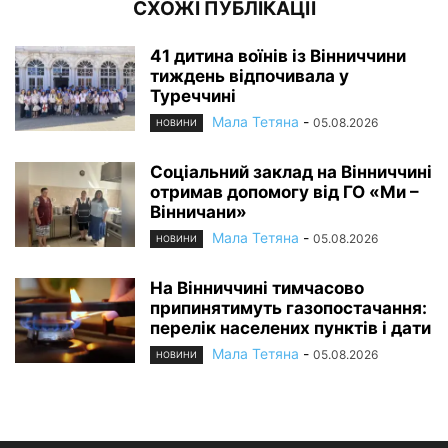
СХОЖІ ПУБЛІКАЦІЇ
41 дитина воїнів із Вінниччини
тиждень відпочивала у
Туреччині
Мала Тетяна
-
05.08.2026
НОВИНИ
Соціальний заклад на Вінниччині
отримав допомогу від ГО «Ми –
Вінничани»
Мала Тетяна
-
05.08.2026
НОВИНИ
На Вінниччині тимчасово
припинятимуть газопостачання:
перелік населених пунктів і дати
Мала Тетяна
-
05.08.2026
НОВИНИ