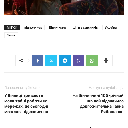
МІТКИ
відпочинок
Вінниччина
діти захисників
Україна
Чехія
Попередня публікація
Наступна публікація
У Вінниці тривають
На Вінниччині 105-річний
масштабні роботи на
ювілей відзначила
мережах: де сьогодні
довгожителька Ганна
можливі відключення
Рябошапко