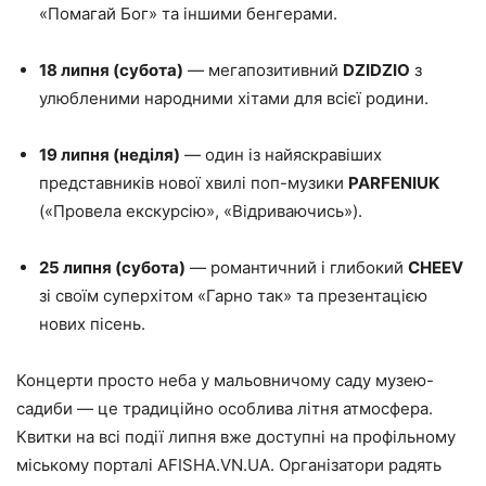
«Помагай Бог» та іншими бенгерами.
18 липня (субота)
— мегапозитивний
DZIDZIO
з
улюбленими народними хітами для всієї родини.
19 липня (неділя)
— один із найяскравіших
представників нової хвилі поп-музики
PARFENIUK
(«Провела екскурсію», «Відриваючись»).
25 липня (субота)
— романтичний і глибокий
CHEEV
зі своїм суперхітом «Гарно так» та презентацією
нових пісень.
Концерти просто неба у мальовничому саду музею-
садиби — це традиційно особлива літня атмосфера.
Квитки на всі події липня вже доступні на профільному
міському порталі AFISHA.VN.UA. Організатори радять