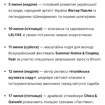
5 липня (неділя)
— головний романтик української
естради, народний артист України
Віктор Павлік
із
легендарним «Шикидимом» та іншими шлягерами.
10 липня (п’ятниця)
— епатажна та харизматична
LELY45
зі своєю потужною живою енергетикою.
11 липня (субота)
— масштабна подія для молоді:
Всеукраїнський фестиваль
Summer Anime & Cosplay
Fest
за участю спеціально запрошених зірок із Японії.
12 липня (неділя)
— вечір релаксу
«Італійська
музика в саду»
: шедеври світової класики в
інструментальному виконанні серед квітучої садиби.
17 липня (п’ятниця)
— драйвові хітмейкери
Chico &
Qatoshi
розкачають локацію треками «Ластівки»,