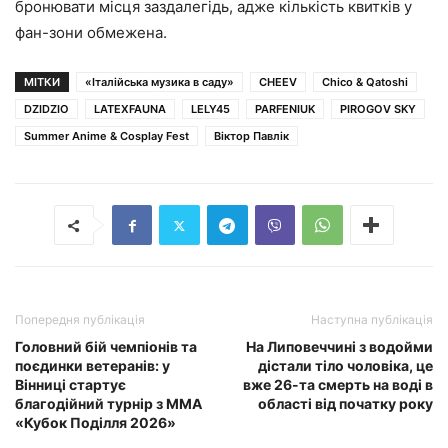
бронювати місця заздалегідь, адже кількість квитків у
фан-зони обмежена.
МІТКИ
«Італійська музика в саду»
CHEEV
Chico & Qatoshi
DZIDZIO
LATEXFAUNA
LELY45
PARFENIUK
PIROGOV SKY
Summer Anime & Cosplay Fest
Віктор Павлік
Попередня публікація
Наступна публікація
Головний бій чемпіонів та
На Липовеччині з водойми
поєдинки ветеранів: у
дістали тіло чоловіка, це
Вінниці стартує
вже 26-та смерть на воді в
благодійний турнір з ММА
області від початку року
«Кубок Поділля 2026»