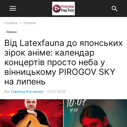
Головна
Новини
Новини
Від Latexfauna до японських
зірок аніме: календар
концертів просто неба у
вінницькому PIROGOV SKY
на липень
Від
Гуфельд Катерина
-
03.07.2026