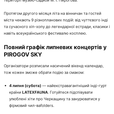
території музею-садиби М. І. Пирогова.
Протягом другого місяця літа на вінничан та гостей
міста чекають 9 різнопланових подій: від чуттєвого інді
та сучасного хіп-хопу до легендарної естради, класики і
навіть всеукраїнського фестивалю косплею.
Повний графік липневих концертів у
PIROGOV SKY
Організатори розписали насичений вікенд-календар,
тож кожен зможе обрати подію за смаком:
4 липня (субота)
— найекстравагантніший інді-гурт
країни
LATEXFAUNA
. Готуйтеся підспівувати
улюблені хіти про Черкащину та занурюватися у
фірмовий чил-ваfolders.